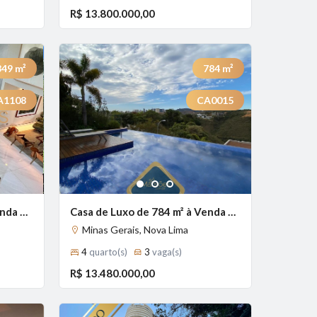
R$ 13.800.000,00
349
m²
784
m²
A1108
CA0015
Previous
Next
Next
1
2
3
Casa de Luxo de 349 m² à Venda com 5 Suítes e Piscina Aquecida no Bosque da Ribeira, Nova Lima - MG
Casa de Luxo de 784 m² à Venda com 4 Suítes e Espaço Gourmet no Vale dos Cristais, Nova Lima - MG
Minas Gerais, Nova Lima
4
quarto(s)
3
vaga(s)
R$ 13.480.000,00