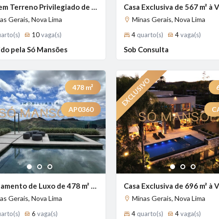
Casa em Terreno Privilegiado de 1.414 m² à Venda com 4 Suítes e Vista Definitiva no Vale dos Cristais, Nova Lima - MG
as Gerais, Nova Lima
Minas Gerais, Nova Lima
arto(s)
10
vaga(s)
4
quarto(s)
4
vaga(s)
do pela Só Mansões
Sob Consulta
478
m²
AP0360
C
Previous
Next
1
2
3
1
2
3
Apartamento de Luxo de 478 m² à Venda com 4 Suítes e Lazer Completo no Vila da Serra, Nova Lima - MG
as Gerais, Nova Lima
Minas Gerais, Nova Lima
arto(s)
6
vaga(s)
4
quarto(s)
4
vaga(s)