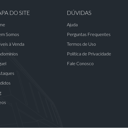
PA DO SITE
DÚVIDAS
me
Ajuda
em Somos
Perguntas Frequentes
veis à Venda
Termos de Uso
domínios
Política de Privacidade
guel
Fale Conosco
taques
didos
g
eos