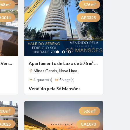
968
m²
576
m²
A0014
AP0325
Previous
Next
Next
1
2
3
Casa Imponente de 968 m² à Venda com 4 Suítes e Piscina Aquecida no Condomínio Vale dos Cristais, Nova Lima - MG
Apartamento de Luxo de 576 m² à Venda com 4 Suítes e Vista Panorâmica no Vale do Sereno, Nova Lima - MG
Minas Gerais, Nova Lima
4
quarto(s)
5
vaga(s)
Vendido pela Só Mansões
200
m²
526
m²
A0025
CA1070