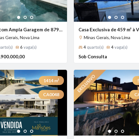
1
2
3
1
2
3
Casa com Ampla Garagem de 879 m² à Venda com 4 Suítes e Vista Panorâmica no Vale dos Cristais, Nova Lima - MG
as Gerais, Nova Lima
Minas Gerais, Nova Lima
arto(s)
6
vaga(s)
4
quarto(s)
4
vaga(s)
.900.000,00
Sob Consulta
1414
m²
CA0048
C
Previous
Next
1
2
3
1
2
3