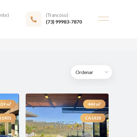
onte)
(Trancoso)
(73) 99983-7870
459
m²
444
m²
A1401
CA1428
Previous
Next
Next