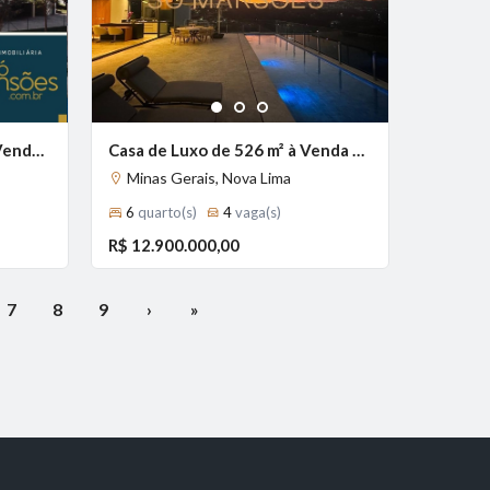
Previous
Next
Next
1
2
3
Casa de Luxo de 1.200 m² à Venda com 5 Suítes e Piscina com Borda Infinita no Vale dos Cristais, Nova Lima - MG
Casa de Luxo de 526 m² à Venda com 5 Suítes e Vista Panorâmica no Vale dos Cristais, Nova Lima - MG
Minas Gerais, Nova Lima
6
quarto(s)
4
vaga(s)
R$ 12.900.000,00
7
8
9
›
»