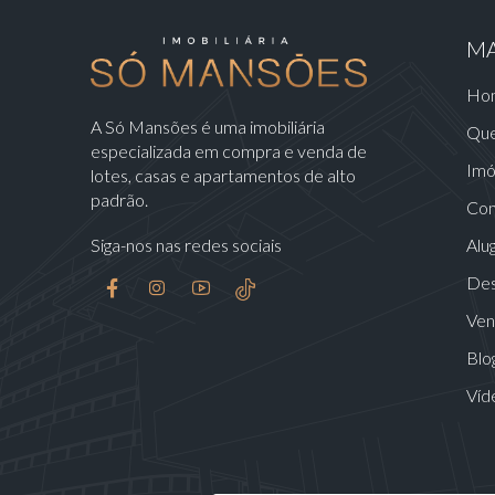
MA
Ho
A Só Mansões é uma imobiliária
Qu
especializada em compra e venda de
Imó
lotes, casas e apartamentos de alto
padrão.
Con
Siga-nos nas redes sociais
Alu
Des
Ven
Blo
Víd