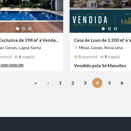
Previous
Next
1
2
3
1
2
3
Casa Exclusiva de 398 m² à Venda com 3 Suítes e Piscina Aquecida no Condomínio Estância das Amendoeiras, Lagoa Santa - MG
as Gerais, Lagoa Santa
Minas Gerais, Nova Lima
arto(s)
6
vaga(s)
5
quarto(s)
8
vaga(s)
.000.000,00
Vendido pela Só Mansões
«
‹
1
2
3
4
5
6
(current)