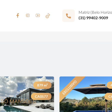
Matriz (Belo Horiz
(31) 99402-9009
879
m²
CA0577
C
Previous
Next