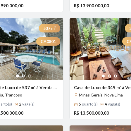
.990.000,00
R$ 13.900.000,00
537
m²
CA0801
C
Previous
Next
1
2
3
1
2
3
Casa de Luxo de 537 m² à Venda com 6 Suítes e Espaço Gourmet no Condomínio Terravista - Trancoso/BA, Trancoso - BA
ia, Trancoso
Minas Gerais, Nova Lima
arto(s)
2
vaga(s)
5
quarto(s)
4
vaga(s)
.500.000,00
R$ 13.500.000,00