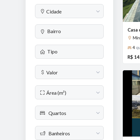
Cidade
Min
4
qu
R$ 14
Valor
Área (m²)
Previous
Quartos
Banheiros