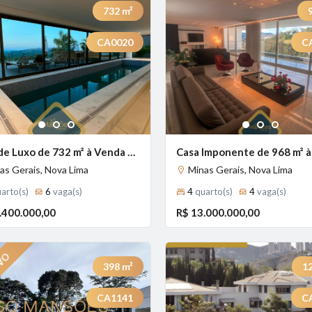
732
m²
CA0020
C
Previous
Next
1
2
3
1
2
3
Casa de Luxo de 732 m² à Venda com 5 Suítes e Vista Panorâmica no Vale dos Cristais, Nova Lima - MG
as Gerais, Nova Lima
Minas Gerais, Nova Lima
arto(s)
6
vaga(s)
4
quarto(s)
4
vaga(s)
.400.000,00
R$ 13.000.000,00
398
m²
1
CA1141
C