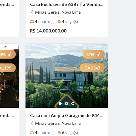
Casa Exclusiva de 567 m² à Venda com 4 Suítes e Vista Espetacular no Vale dos Cristais, Nova Lima - MG
Casa Exclusiva de 638 m² à Venda com 4 Suítes e Vista Deslumbrante no Vale dos Cristais, Nova Lima - MG
Minas Gerais, Nova Lima
4
quarto(s)
4
vaga(s)
R$ 14.000.000,00
696
m²
844
m²
A1195
CA0347
Previous
Next
Next
1
2
3
Casa Exclusiva de 696 m² à Venda com 4 Suítes e Vista Deslumbrante no Vale dos Cristais, Nova Lima - MG
Casa com Ampla Garagem de 844 m² à Venda com 4 Suítes e Vista Definitiva no Vale dos Cristais, Nova Lima - MG
Minas Gerais, Nova Lima
4
quarto(s)
6
vaga(s)