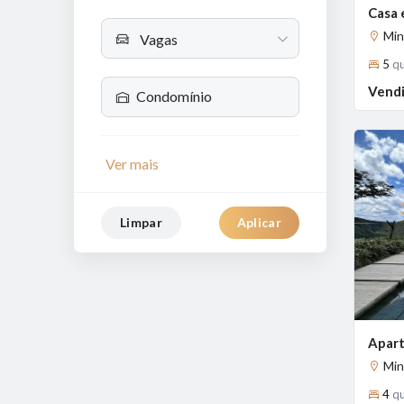
Min
Vagas
5
qu
Vendi
Ver mais
Limpar
Aplicar
Previous
Min
4
qu