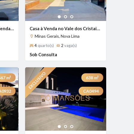
1
2
3
Casa Exclusiva de 459 m² à Venda com 4 Suítes e Vista Definitiva no Vale dos Cristais, Nova Lima - MG
Casa à Venda no Vale dos Cristais, Nova Lima — 445m², 4 Suítes, Elevador e Spa | Só Mansões.
Minas Gerais, Nova Lima
4
quarto(s)
2
vaga(s)
Sob Consulta
567
m²
638
m²
A0932
CA0494
Previous
Next
Next
1
2
3