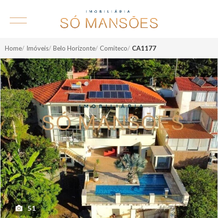
Home
Imóveis
Belo Horizonte
Comiteco
CA1177
51