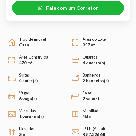
Fale com um Corretor
Tipo de imóvel
Área do Lote
Casa
957 m²
Área Construída
Quartos
470 m²
4 quarto(s)
Suítes
Banheiros
4 suíte(s)
2 banheiro(s)
Vagas
Salas
6 vaga(s)
2 sala(s)
Varandas
Mobiliado
1 varanda(s)
Não
Elevador
IPTU (Anual)
Sim
R$ 7.326,68