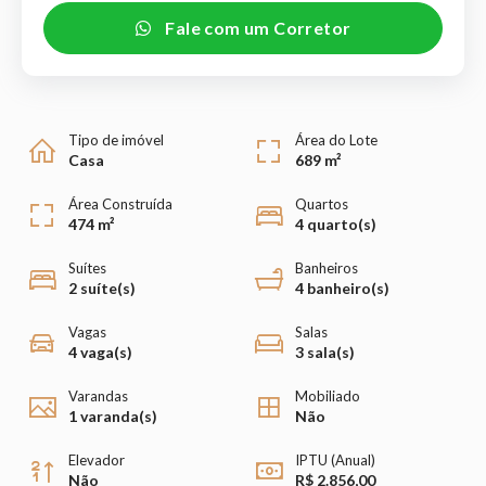
Fale com um Corretor
Tipo de imóvel
Área do Lote
Casa
689 m²
Área Construída
Quartos
474 m²
4 quarto(s)
Suítes
Banheiros
2 suíte(s)
4 banheiro(s)
Vagas
Salas
4 vaga(s)
3 sala(s)
Varandas
Mobiliado
1 varanda(s)
Não
Elevador
IPTU (Anual)
Não
R$ 2.856,00