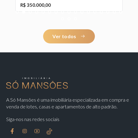
R$ 350.000,00
R
1
2
3
4
5
6
7
8
9
10
11
12
13
14
15
16
17
18
19
20
Ver todos
A Só Mansões é uma imobiliária especializada em compra e
venda de lotes, casas e apartamentos de alto padrão.
Siga-nos nas redes sociais