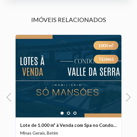
IMÓVEIS RELACIONADOS
²
1000
m²
8
TE0465
Previous
Next
1
2
3
Casa de Luxo de 628 m² à Venda com 5 Suítes e Vista Panorâmica no Alphaville - Lagoa dos Ingleses, Nova Lima - MG
Lote de 1.000 m² à Venda com Spa no Condomínio Valle da Serra, Betim - MG
Minas Gerais, Betim
Mi