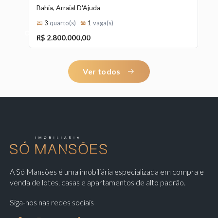
Bahia, Arraial D'Ajuda
Mi
3
quarto(s)
1
vaga(s)
1
2
3
4
5
6
7
8
9
10
11
12
13
14
15
16
17
R$ 2.800.000,00
R
18
19
20
Ver todos
A Só Mansões é uma imobiliária especializada em compra e
venda de lotes, casas e apartamentos de alto padrão.
Siga-nos nas redes sociais