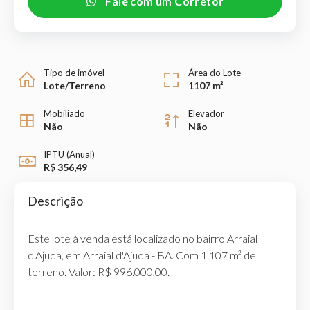
Fale com um Corretor
Tipo de imóvel
Área do Lote
Lote/Terreno
1107 m²
Mobiliado
Elevador
Não
Não
IPTU (Anual)
R$ 356,49
Descrição
Este lote à venda está localizado no bairro Arraial
d'Ajuda, em Arraial d'Ajuda - BA. Com 1.107 m² de
terreno. Valor: R$ 996.000,00.