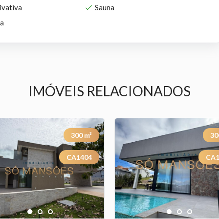
ivativa
Sauna
ia
IMÓVEIS RELACIONADOS
300
m²
30
CA1404
CA1
Previous
Next
1
2
3
1
2
3