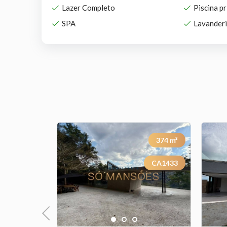
Lazer Completo
Piscina pr
SPA
Lavander
417
m²
374
m²
CA0804
CA1433
Previous
Next
Previous
Next
Previous
1
2
3