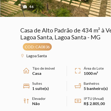
46
Casa de Alto Padrão de 434 m² à Ve
Lagoa Santa, Lagoa Santa - MG
COD: CA0836
Lagoa Santa
Tipo de imóvel
Área do Lote
Casa
1000 m²
Suítes
Banheiros
1 suíte(s)
5 banheiro(s)
Elevador
IPTU (Anual)
Não
R$ 2.805,00