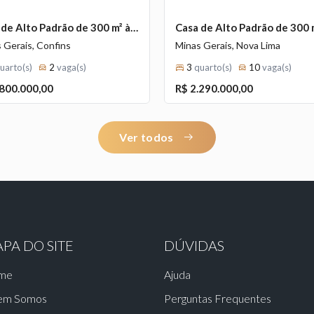
Casa de Alto Padrão de 300 m² à Venda com 3 Suítes e Espaço Gourmet no Condomínio Gran Royalle, Confins - MG
 Gerais, Confins
Minas Gerais, Nova Lima
uarto(s)
2
vaga(s)
3
quarto(s)
10
vaga(s)
.800.000,00
R$ 2.290.000,00
Ver todos
PA DO SITE
DÚVIDAS
me
Ajuda
em Somos
Perguntas Frequentes