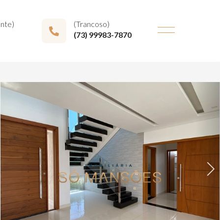
onte)
(Trancoso)
(73) 99983-7870
Next