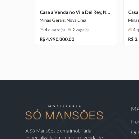
Casa de Luxo de 417 m² à Venda com 2 Suítes e Piscina com Borda Infinita no Quintas do Sol, Nova Lima - MG
Casa à Venda no Vila Del Rey, Nova Lima — 375m², 4 Quartos, 1 Suíte e Arquitetura Brutalista.
Minas Gerais, Nova Lima
Minas
)
4
quarto(s)
2
vaga(s)
4
q
R$ 4.990.000,00
R$ 3
MA
Ho
A Só Mansões é uma imobiliária
Qu
especializada em compra e venda de