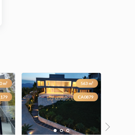
0
m²
563
m²
179
CA0879
Previous
Next
Previous
Next
Next
1
2
3