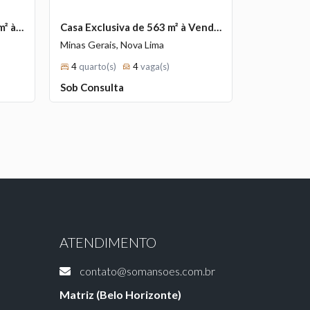
Casa de Alto Padrão de 300 m² à Venda com 1 Suíte e Espaço Gourmet no Ville Des Lacs, Nova Lima - MG
Casa Exclusiva de 563 m² à Venda com 4 Suítes e Piscina Aquecida no Vale dos Cristais, Nova Lima - MG
Minas Gerais, Nova Lima
Minas Gerai
R$ 585.00
4
quarto(s)
4
vaga(s)
Sob Consulta
ATENDIMENTO
contato@somansoes.com.br
Matriz (Belo Horizonte)