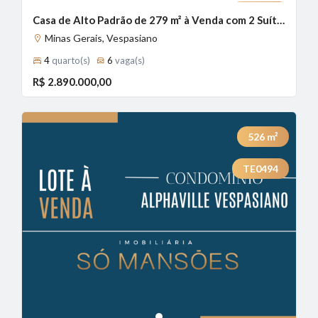
CA1257
Casa de Alto Padrão de 279 m² à Venda com 2 Suítes e Vista Definitiva no Condomínio Alphaville, Vespasiano - MG
Minas Gerais, Vespasiano
4
quarto(s)
6
vaga(s)
R$ 2.890.000,00
526
m²
TE0494