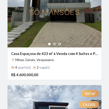
1
2
3
Casa Espaçosa de 423 m² à Venda com 4 Suítes e Piscina Aquecida no Condomínio Alphaville, Vespasiano - MG
Minas Gerais, Vespasiano
4
quarto(s)
2
vaga(s)
R$ 4.600.000,00
437
m²
CA1201