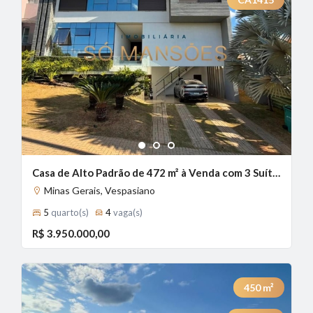
1
2
3
Casa de Alto Padrão de 472 m² à Venda com 3 Suítes e Piscina Aquecida no Condomínio Alphaville, Vespasiano - MG
Minas Gerais, Vespasiano
5
quarto(s)
4
vaga(s)
R$ 3.950.000,00
450
m²