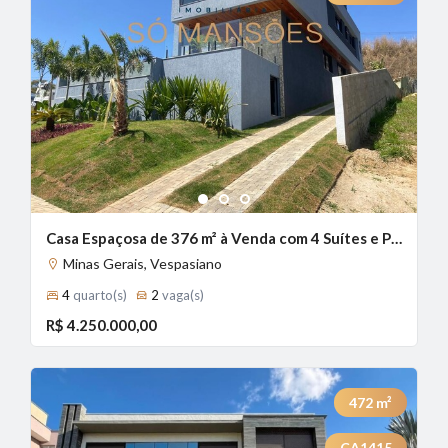
1
2
3
Casa Espaçosa de 376 m² à Venda com 4 Suítes e Piscina com Borda Infinita no Condomínio Alphaville, Vespasiano - MG
Minas Gerais, Vespasiano
4
quarto(s)
2
vaga(s)
R$ 4.250.000,00
472
m²
CA1415