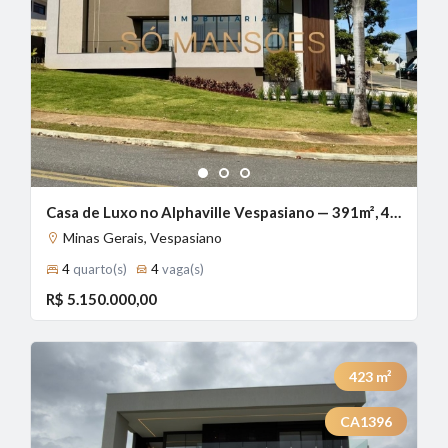
1
2
3
Casa de Luxo no Alphaville Vespasiano — 391m², 4 Quartos, 3 Suítes, Piscina e Energia Solar.
Minas Gerais, Vespasiano
4
quarto(s)
4
vaga(s)
R$ 5.150.000,00
423
m²
CA1396