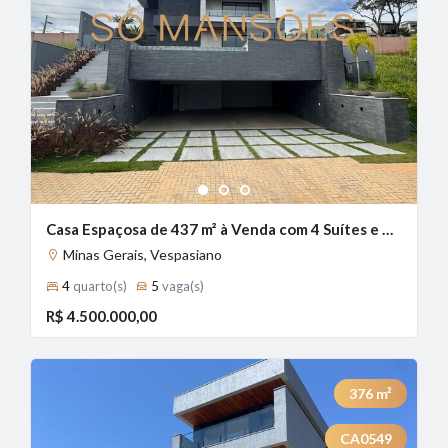
1
2
3
Casa Espaçosa de 437 m² à Venda com 4 Suítes e Vista Definitiva no Condomínio Alphaville, Vespasiano - MG
Minas Gerais, Vespasiano
4
quarto(s)
5
vaga(s)
R$ 4.500.000,00
376
m²
CA0549