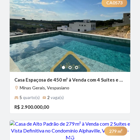
CA0573
1
2
3
Casa Espaçosa de 450 m² à Venda com 4 Suítes e Vista Espetacular no Condomínio Alphaville, Vespasiano - MG
Minas Gerais, Vespasiano
5
quarto(s)
2
vaga(s)
R$ 2.900.000,00
279
m²
1
2
3