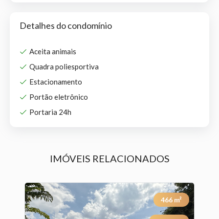
Detalhes do condomínio
Aceita animais
Quadra poliesportiva
Estacionamento
Portão eletrônico
Portaria 24h
IMÓVEIS RELACIONADOS
²
466
m²