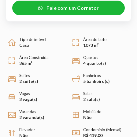
Fale com um Corretor
Tipo de imóvel
Área do Lote
Casa
1073 m²
Área Construída
Quartos
365 m²
4 quarto(s)
Suítes
Banheiros
2 suíte(s)
5 banheiro(s)
Vagas
Salas
3 vaga(s)
2 sala(s)
Varandas
Mobiliado
2 varanda(s)
Não
Elevador
Condomínio (Mensal)
Não
R$ 419,00