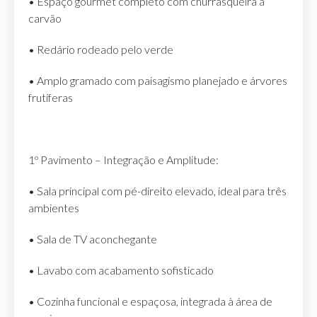
• Espaço gourmet completo com churrasqueira a
carvão
• Redário rodeado pelo verde
• Amplo gramado com paisagismo planejado e árvores
frutíferas
1º Pavimento – Integração e Amplitude:
• Sala principal com pé-direito elevado, ideal para três
ambientes
• Sala de TV aconchegante
• Lavabo com acabamento sofisticado
• Cozinha funcional e espaçosa, integrada à área de