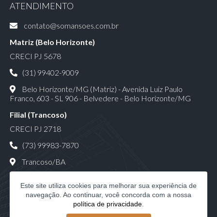
ATENDIMENTO
contato@somansoes.com.br
Matriz (Belo Horizonte)
CRECI PJ 5678
(31) 99402-9009
Belo Horizonte/MG (Matriz) - Avenida Luiz Paulo
Franco, 603 - SL 906 - Belvedere - Belo Horizonte/MG
Filial (Trancoso)
CRECI PJ 2718
(73) 99983-7870
Trancoso/BA
Este site utiliza cookies para melhorar sua experiência de
navegação. Ao continuar, você concorda com a nossa
política de privacidade
.