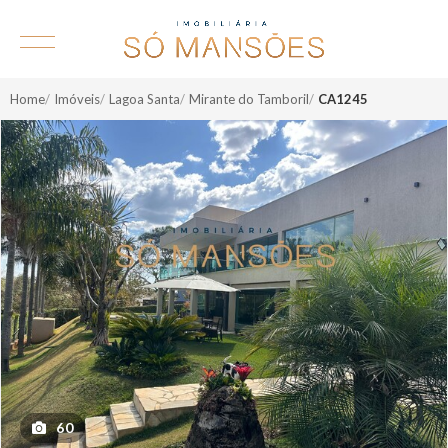
Home
Imóveis
Lagoa Santa
Mirante do Tamboril
CA1245
60