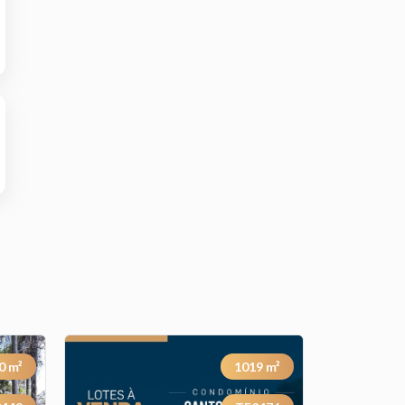
0
m²
1019
m²