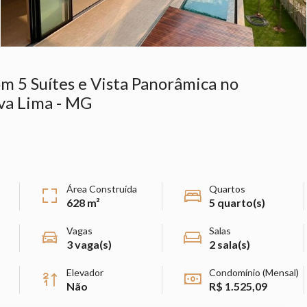
m 5 Suítes e Vista Panorâmica no
ova Lima - MG
Área Construída
Quartos
628 m²
5 quarto(s)
Vagas
Salas
3 vaga(s)
2 sala(s)
Elevador
Condomínio (Mensal)
Não
R$ 1.525,09