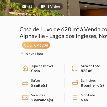
52
1 Vídeo
Casa de Luxo de 628 m² à Venda co
Alphaville - Lagoa dos Ingleses, N
COD: CA1298
Nova Lima
Tipo de imóvel
Área do Lote
Casa
822 m²
Suítes
Banheiros
5 suíte(s)
8 banheiro(s)
Varandas
Mobiliado
2 varanda(s)
Não