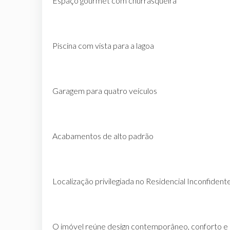
Espaço gourmet com churrasqueira
Piscina com vista para a lagoa
Garagem para quatro veículos
Acabamentos de alto padrão
Localização privilegiada no Residencial Inconfident
O imóvel reúne design contemporâneo, conforto e 