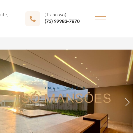
onte)
(Trancoso)
(73) 99983-7870
Next