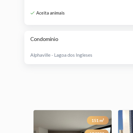
Aceita animais
Condomínio
Alphaville - Lagoa dos Ingleses
121
m²
151
m²