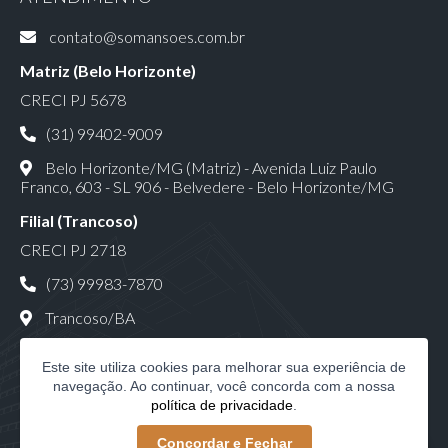
contato@somansoes.com.br
Matriz (Belo Horizonte)
CRECI PJ 5678
(31) 99402-9009
Belo Horizonte/MG (Matriz) - Avenida Luiz Paulo
Franco, 603 - SL 906 - Belvedere - Belo Horizonte/MG
Filial (Trancoso)
CRECI PJ 2718
(73) 99983-7870
Trancoso/BA
Este site utiliza cookies para melhorar sua experiência de
navegação. Ao continuar, você concorda com a nossa
política de privacidade
.
Só Mansões Consultoria Imobiliária LTDA | CNPJ:
Concordar e Fechar