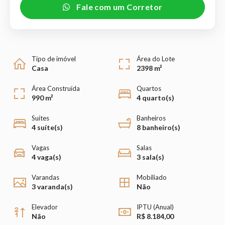
Fale com um Corretor
Tipo de imóvel
Área do Lote
Casa
2398 m²
Área Construída
Quartos
990 m²
4 quarto(s)
Suítes
Banheiros
4 suíte(s)
8 banheiro(s)
Vagas
Salas
4 vaga(s)
3 sala(s)
Varandas
Mobiliado
3 varanda(s)
Não
Elevador
IPTU (Anual)
Não
R$ 8.184,00