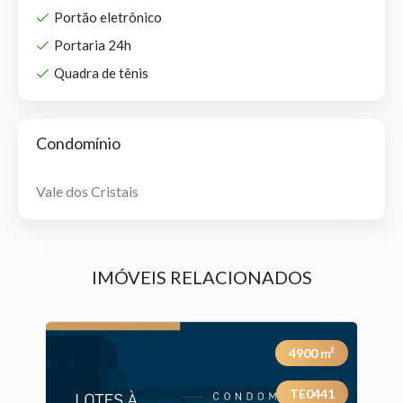
Portão eletrônico
Portaria 24h
Quadra de tênis
Condomínio
Vale dos Cristais
IMÓVEIS RELACIONADOS
²
4900
m²
2
TE0441