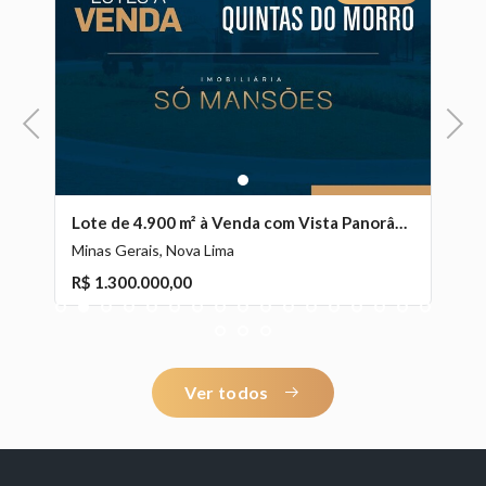
Previous
Next
1
4 m² à Venda com 6 Suítes e Lazer Completo no Bandeirantes (Pampulha), Belo Horizonte - MG
Lote de 4.900 m² à Venda com Vista Panorâmica no Quintas do Morro, Nova Lima - MG
Minas Gerais, Nova Lima
Mi
R$ 1.300.000,00
1
2
3
4
5
6
7
8
9
10
11
12
13
14
15
16
17
R
18
19
20
Ver todos