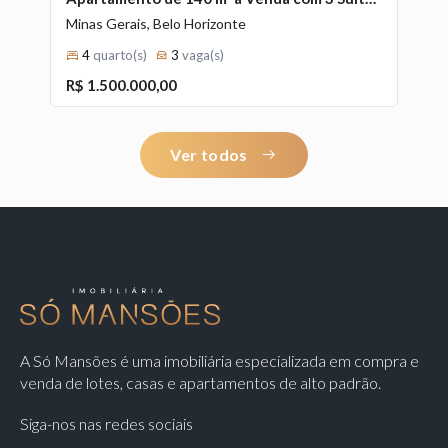
Minas Gerais, Belo Horizonte
Mi
4
quarto(s)
3
vaga(s)
1
2
3
4
5
6
7
8
9
10
11
12
13
14
15
16
17
R$ 1.500.000,00
R
18
19
20
Ver todos
A Só Mansões é uma imobiliária especializada em compra e
venda de lotes, casas e apartamentos de alto padrão.
Siga-nos nas redes sociais