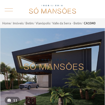
Home
Imóveis
Betim
Vianópolis
Valle da Serra - Betim
CA1040
11