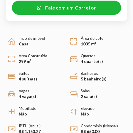
Fale com um Corretor
Tipo de imóvel
Área do Lote
Casa
1035 m²
Área Construída
Quartos
299 m²
4 quarto(s)
Suítes
Banheiros
4 suíte(s)
5 banheiro(s)
Vagas
Salas
4 vaga(s)
2 sala(s)
Mobiliado
Elevador
Não
Não
IPTU (Anual)
Condomínio (Mensal)
R$ 1.153,27
R$ 650,00