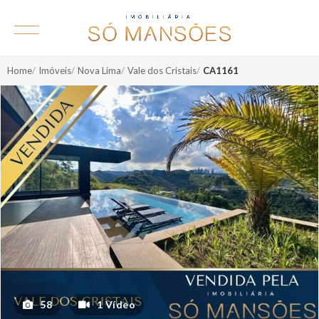
Home
Imóveis
Nova Lima
Vale dos Cristais
CA1161
58
1 Vídeo