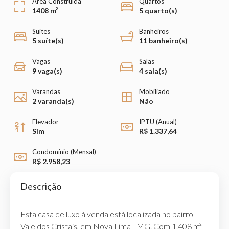
Área Construída
Quartos
1408 m²
5 quarto(s)
Suítes
Banheiros
5 suíte(s)
11 banheiro(s)
Vagas
Salas
9 vaga(s)
4 sala(s)
Varandas
Mobiliado
2 varanda(s)
Não
Elevador
IPTU (Anual)
Sim
R$ 1.337,64
Condomínio (Mensal)
R$ 2.958,23
Descrição
Esta casa de luxo à venda está localizada no bairro
Vale dos Cristais, em Nova Lima - MG. Com 1.408 m²