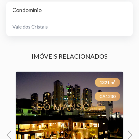
Condomínio
Vale dos Cristais
IMÓVEIS RELACIONADOS
²
1321
m²
3
CA1230
Previous
Next