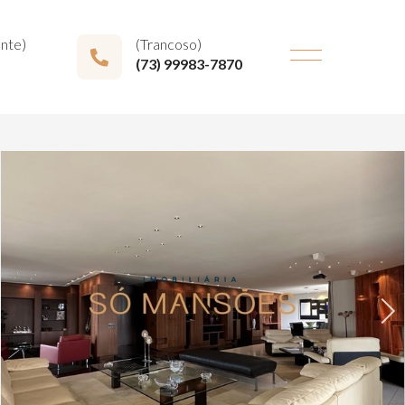
onte)
(Trancoso)
(73) 99983-7870
Next