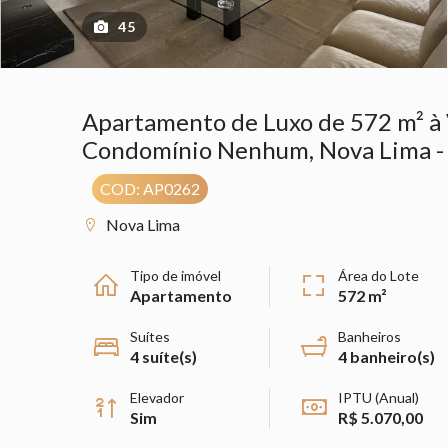
45
Apartamento de Luxo de 572 m² à 
Condomínio Nenhum, Nova Lima 
COD: AP0262
Nova Lima
Tipo de imóvel
Área do Lote
Apartamento
572 m²
Suítes
Banheiros
4 suíte(s)
4 banheiro(s)
Elevador
IPTU (Anual)
Sim
R$ 5.070,00