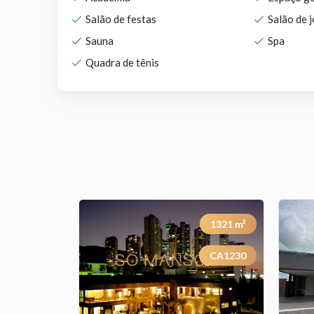
Salão de festas
Salão de 
Sauna
Spa
Quadra de tênis
241
m²
1321
m²
TE0533
CA1230
Previous
Next
Previous
Next