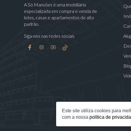
A Só Mansões é uma imobiliária
Qu
especializada em compra e venda de
Imó
lotes, casas e apartamentos de alto
padrão.
Con
Siga-nos nas redes sociais
Alu
Des
Ven
Blo
Víd
Este site utiliza cookies para m
com a nossa
política de privacid
S