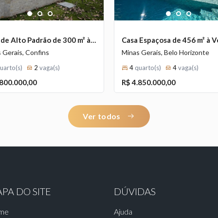
1
2
3
1
2
3
Casa de Alto Padrão de 300 m² à Venda com 3 Suítes e Espaço Gourmet no Condomínio Gran Royalle, Confins - MG
 Gerais, Confins
Minas Gerais, Belo Horizonte
uarto(s)
2
vaga(s)
4
quarto(s)
4
vaga(s)
.800.000,00
R$ 4.850.000,00
Ver todos
PA DO SITE
DÚVIDAS
me
Ajuda