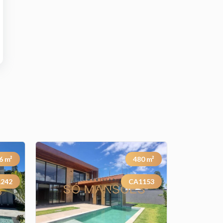
6
m²
480
m²
242
CA1153
Previous
Next
Previous
Next