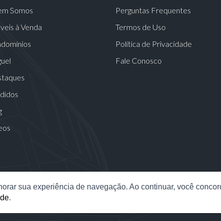
em Somos
Perguntas Frequentes
veis à Venda
Termos de Uso
domínios
Política de Privacidade
guel
Fale Conosco
taques
didos
g
eos
elhorar sua experiência de navegação. Ao continuar, você conco
ade
.
ó Mansões Consultoria Imobiliária LTDA | CNPJ: 23.517.937/0001-
2026 - Todos os direitos reservados