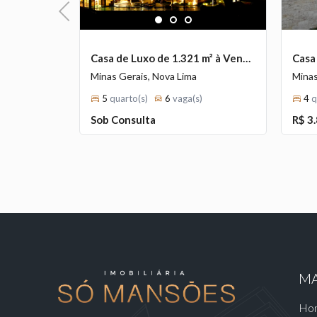
Previous
1
2
3
Lote de 1.200 m² à Venda com Spa no Serra, Belo Horizonte - MG
Casa de Luxo de 1.321 m² à Venda com 5 Suítes e Vista Panorâmica no Condomínio Village Terrasse, Nova Lima - MG
onte
Minas Gerais, Nova Lima
Minas
5
quarto(s)
6
vaga(s)
4
q
Sob Consulta
R$ 3
MA
Ho