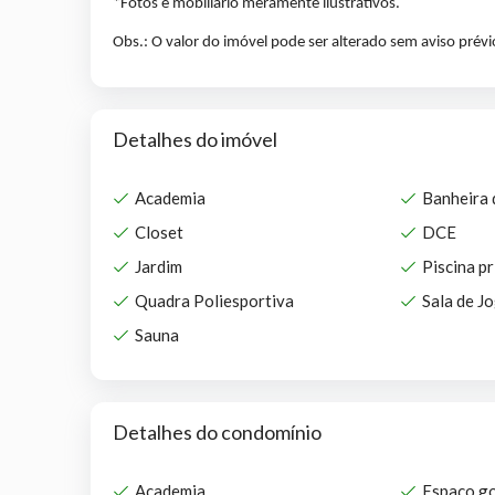
*Fotos e mobiliário meramente ilustrativos.
Obs.: O valor do imóvel pode ser alterado sem aviso prév
Detalhes do imóvel
Academia
Banheira
Closet
DCE
Jardim
Piscina pr
Quadra Poliesportiva
Sala de J
Sauna
Detalhes do condomínio
Academia
Espaço g