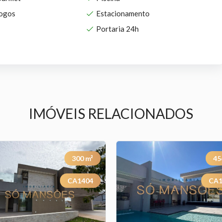
jogos
Estacionamento
Portaria 24h
IMÓVEIS RELACIONADOS
300
m²
45
CA1404
CA1
Previous
Next