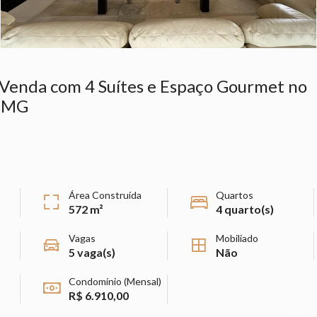
Venda com 4 Suítes e Espaço Gourmet no
- MG
Área Construída
Quartos
572 m²
4 quarto(s)
Vagas
Mobiliado
5 vaga(s)
Não
Condomínio (Mensal)
R$ 6.910,00