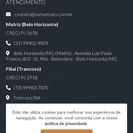
ATENDIMENTO
contato@somansoes.com.br
Matriz (Belo Horizonte)
CRECI PJ 5678
(31) 99402-9009
Belo Horizonte/MG (Matriz) - Avenida Luiz Paulo
Franco, 603 - SL 906 - Belvedere - Belo Horizonte/MG
Filial (Trancoso)
CRECI PJ 2718
(73) 99983-7870
Trancoso/BA
Este site utiliza cookies para melhorar sua experiência de
navegação. Ao continuar, você concorda com a nossa
política de privacidade
.
Só Mansões Consultoria Imobiliária LTDA | CNPJ: