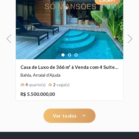
7
CA0897
Previous
Next
1
2
3
à Venda com Academia no Condomínio Capri Privilege, Arraial d'Ajuda - BA
Casa de Luxo de 366 m² à Venda com 4 Suítes e Espaço Gourmet no Condomínio Falésia, Arraial d'Ajuda - BA
Bahia, Arraial d'Ajuda
Ba
4
quarto(s)
2
vaga(s)
1
2
3
4
5
6
7
8
9
10
11
12
13
14
15
16
17
R$ 5.500.000,00
R
18
19
20
Ver todos