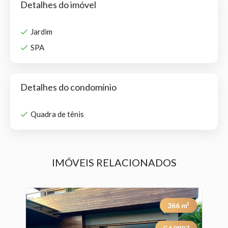
Detalhes do imóvel
Jardim
SPA
Detalhes do condomínio
Quadra de tênis
IMÓVEIS RELACIONADOS
²
366
m²