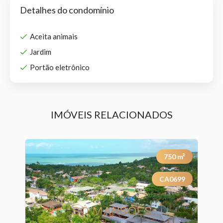
Detalhes do condomínio
Aceita animais
Jardim
Portão eletrônico
IMÓVEIS RELACIONADOS
²
750
m²
1
CA0699