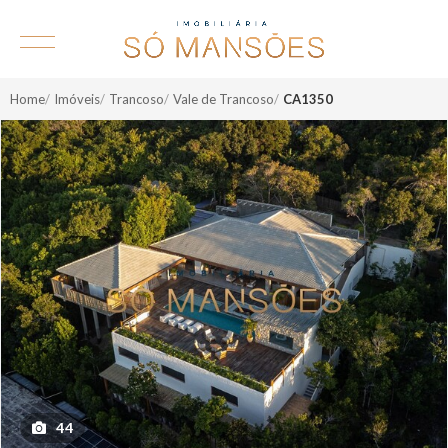
Home
Imóveis
Trancoso
Vale de Trancoso
CA1350
44