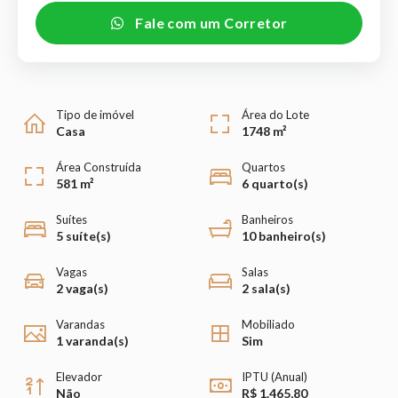
Fale com um Corretor
Tipo de imóvel
Área do Lote
Casa
1748 m²
Área Construída
Quartos
581 m²
6 quarto(s)
Suítes
Banheiros
5 suíte(s)
10 banheiro(s)
Vagas
Salas
2 vaga(s)
2 sala(s)
Varandas
Mobiliado
1 varanda(s)
Sim
Elevador
IPTU (Anual)
Não
R$ 1.465,80