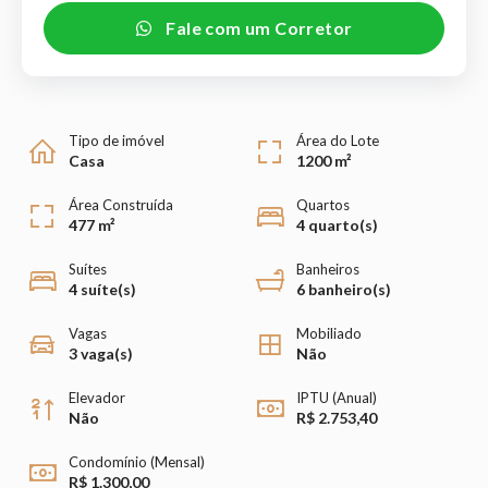
Fale com um Corretor
Tipo de imóvel
Área do Lote
Casa
1200 m²
Área Construída
Quartos
477 m²
4 quarto(s)
Suítes
Banheiros
4 suíte(s)
6 banheiro(s)
Vagas
Mobiliado
3 vaga(s)
Não
Elevador
IPTU (Anual)
Não
R$ 2.753,40
Condomínio (Mensal)
R$ 1.300,00