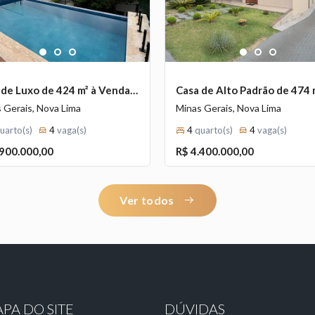
1
2
3
1
2
3
Casa de Luxo de 424 m² à Venda com 4 Suítes e Vista Definitiva no Bosque da Ribeira, Nova Lima - MG
 Gerais, Nova Lima
Minas Gerais, Nova Lima
uarto(s)
4
vaga(s)
4
quarto(s)
4
vaga(s)
.900.000,00
R$ 4.400.000,00
Ver todos
PA DO SITE
DÚVIDAS