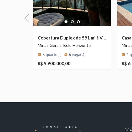
Previous
1
2
3
Lote de 1.172 m² à Venda com Vista Deslumbrante no Vale dos Cristais, Nova Lima - MG
Cobertura Duplex de 591 m² à Venda com 5 Suítes e Vista Deslumbrante no Mangabeiras, Belo Horizonte - MG
Minas Gerais, Belo Horizonte
Minas
5
quarto(s)
6
vaga(s)
4
q
R$ 9.900.000,00
R$ 6
MA