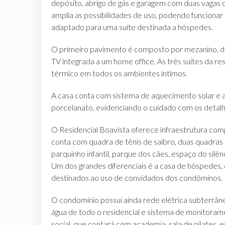
depósito, abrigo de gás e garagem com duas vagas
amplia as possibilidades de uso, podendo funcionar
adaptado para uma suíte destinada a hóspedes.
O primeiro pavimento é composto por mezanino, dua
TV integrada a um home office. As três suítes da re
térmico em todos os ambientes íntimos.
A casa conta com sistema de aquecimento solar e 
porcelanato, evidenciando o cuidado com os detalhe
O Residencial Boavista oferece infraestrutura com
conta com quadra de tênis de saibro, duas quadras de
parquinho infantil, parque dos cães, espaço do silên
Um dos grandes diferenciais é a casa de hóspede
destinados ao uso de convidados dos condôminos.
O condomínio possui ainda rede elétrica subterrân
água de todo o residencial e sistema de monitora
social, que contará com academia, sala de pilates, 