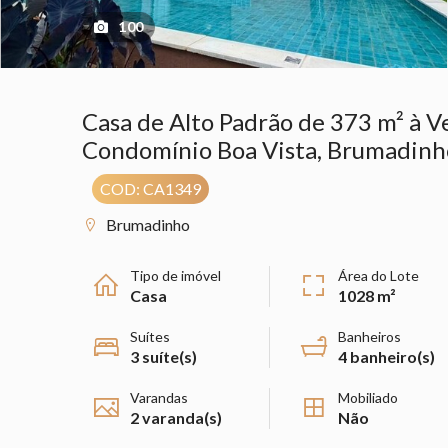
100
Casa de Alto Padrão de 373 m² à 
Condomínio Boa Vista, Brumadinh
COD: CA1349
Brumadinho
Tipo de imóvel
Área do Lote
Casa
1028 m²
Suítes
Banheiros
3 suíte(s)
4 banheiro(s)
Varandas
Mobiliado
2 varanda(s)
Não