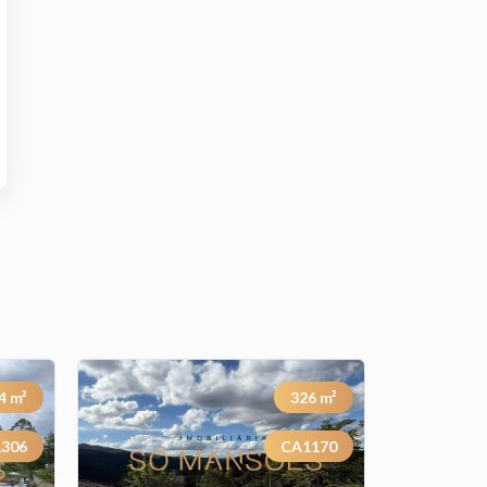
4
m²
326
m²
306
CA1170
Previous
Next
Previous
Next