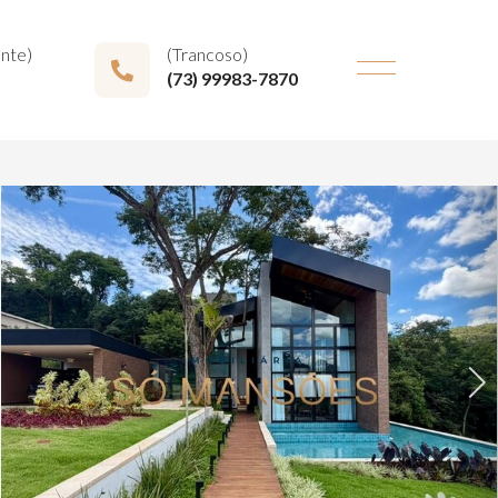
onte)
(Trancoso)
(73) 99983-7870
Next