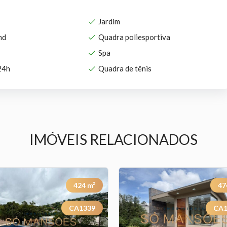
Jardim
nd
Quadra poliesportiva
Spa
24h
Quadra de tênis
IMÓVEIS RELACIONADOS
424
m²
47
CA1339
CA1
Previous
Next