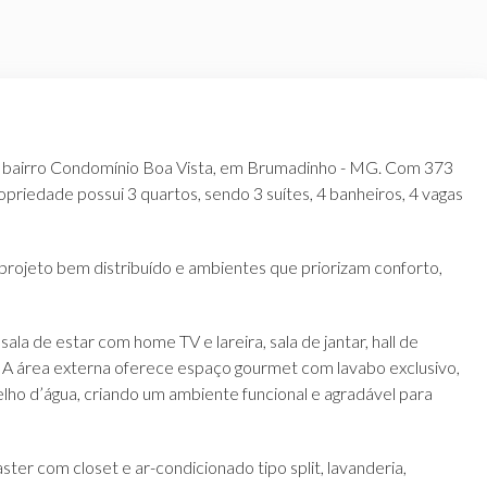
 no bairro Condomínio Boa Vista, em Brumadinho - MG. Com 373
priedade possui 3 quartos, sendo 3 suítes, 4 banheiros, 4 vagas
projeto bem distribuído e ambientes que priorizam conforto,
la de estar com home TV e lareira, sala de jantar, hall de
a. A área externa oferece espaço gourmet com lavabo exclusivo,
lho d’água, criando um ambiente funcional e agradável para
ter com closet e ar-condicionado tipo split, lavanderia,