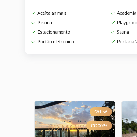
Aceita animais
Academia
Piscina
Playgrou
Estacionamento
Sauna
Portão eletrônico
Portaria 
1172
m²
591
m²
TE0532
CO0095
Previous
Next
Previous
Next