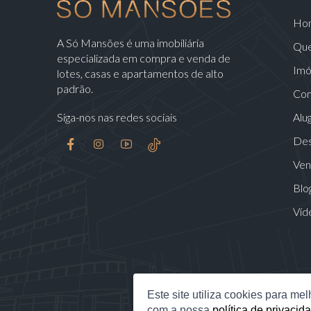
Ho
A Só Mansões é uma imobiliária
Qu
especializada em compra e venda de
Imó
lotes, casas e apartamentos de alto
padrão.
Con
Siga-nos nas redes sociais
Alu
Des
Ven
Blo
Víd
Este site utiliza cookies para m
com a nossa
política de privacid