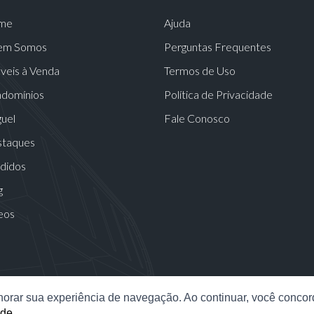
me
Ajuda
em Somos
Perguntas Frequentes
veis à Venda
Termos de Uso
domínios
Política de Privacidade
guel
Fale Conosco
taques
didos
g
eos
elhorar sua experiência de navegação. Ao continuar, você conco
ade
.