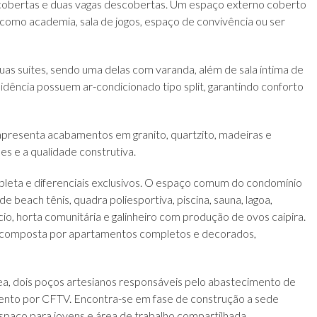
 cobertas e duas vagas descobertas. Um espaço externo coberto
 como academia, sala de jogos, espaço de convivência ou ser
s suítes, sendo uma delas com varanda, além de sala íntima de
sidência possuem ar-condicionado tipo split, garantindo conforto
apresenta acabamentos em granito, quartzito, madeiras e
s e a qualidade construtiva.
pleta e diferenciais exclusivos. O espaço comum do condomínio
 beach tênis, quadra poliesportiva, piscina, sauna, lagoa,
cio, horta comunitária e galinheiro com produção de ovos caipira.
s, composta por apartamentos completos e decorados,
ea, dois poços artesianos responsáveis pelo abastecimento de
mento por CFTV. Encontra-se em fase de construção a sede
espaço para jovens e área de trabalho compartilhada.