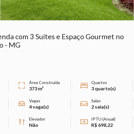
Venda com 3 Suítes e Espaço Gourmet no
o - MG
Área Construída
Quartos
373 m²
3 quarto(s)
Vagas
Salas
4 vaga(s)
2 sala(s)
Elevador
IPTU (Anual)
Não
R$ 698,22