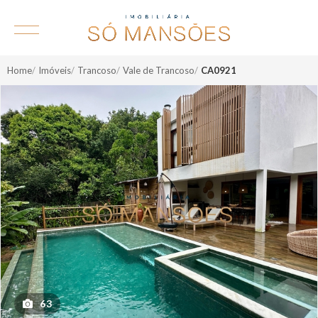
Home
Imóveis
Trancoso
Vale de Trancoso
CA0921
63