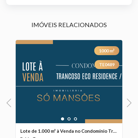
IMÓVEIS RELACIONADOS
²
1000
m²
7
TE0489
Previous
Next
1
2
3
Casa Espaçosa de 312 m² à Venda com 6 Suítes e Espaço Gourmet no Condomínio Coqueiral - Bahia, Trancoso - BA
Lote de 1.000 m² à Venda no Condomínio Trancoso Eco Residence - Bahia, Trancoso - BA