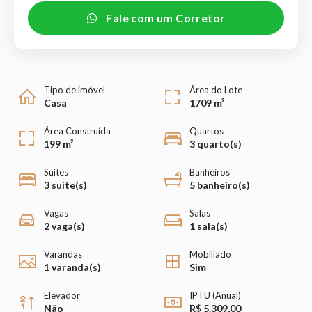
Fale com um Corretor
Tipo de imóvel
Área do Lote
Casa
1709 m²
Área Construída
Quartos
199 m²
3 quarto(s)
Suítes
Banheiros
3 suíte(s)
5 banheiro(s)
Vagas
Salas
2 vaga(s)
1 sala(s)
Varandas
Mobiliado
1 varanda(s)
Sim
Elevador
IPTU (Anual)
Não
R$ 5.309,00