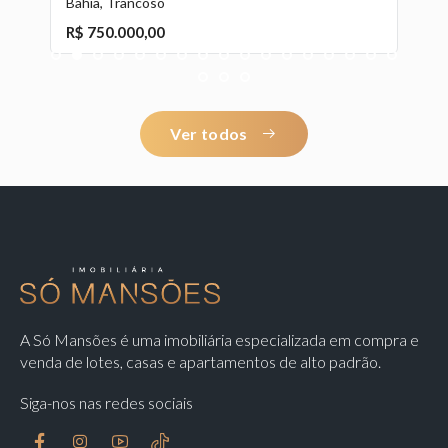
Bahia, Trancoso
Ba
R$ 750.000,00
1
2
3
4
5
6
7
8
9
10
11
12
13
14
15
16
17
R
18
19
20
Ver todos
A Só Mansões é uma imobiliária especializada em compra e
venda de lotes, casas e apartamentos de alto padrão.
Siga-nos nas redes sociais