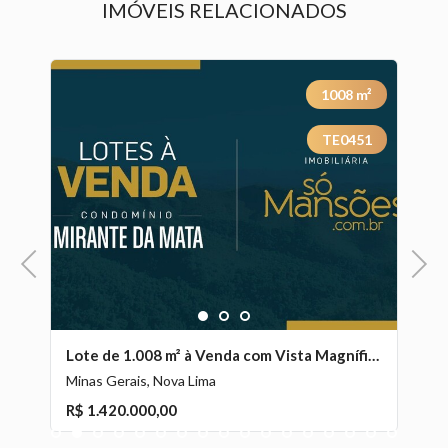
IMÓVEIS RELACIONADOS
²
1008
m²
8
TE0451
Previous
Next
1
2
3
Lote de 5.263 m² à Venda no Ouro Velho Mansões, Nova Lima - MG
Lote de 1.008 m² à Venda com Vista Magnífica no Mirante da Mata, Nova Lima - MG
Minas Gerais, Nova Lima
Mi
R$ 1.420.000,00
1
2
3
4
5
6
7
8
9
10
11
12
13
14
15
16
17
R