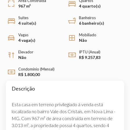
Área Construída
Quartos
967 m²
4 quarto(s)
Suítes
Banheiros
4 suíte(s)
6 banheiro(s)
Vagas
Mobiliado
4 vaga(s)
Não
Elevador
IPTU (Anual)
Não
R$ 9.257,83
Condomínio (Mensal)
R$ 1.800,00
Descrição
Esta casa em terreno privilegiado à venda está
localizada no bairro Vale dos Cristais, em Nova Lima -
MG. Com 967 m² de área construída em terreno de
3.013 m², a propriedade possui 4 quartos, sendo 4