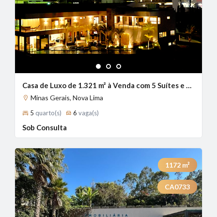
1
2
3
Casa de Luxo de 1.321 m² à Venda com 5 Suítes e Vista Panorâmica no Condomínio Village Terrasse, Nova Lima - MG
Minas Gerais, Nova Lima
5
quarto(s)
6
vaga(s)
Sob Consulta
1172
m²
CA0733