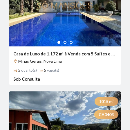
1
2
3
Casa de Luxo de 1.172 m² à Venda com 5 Suítes e Vista Panorâmica no Riviera, Nova Lima - MG
Minas Gerais, Nova Lima
5
quarto(s)
5
vaga(s)
Sob Consulta
1015
m²
CA0403