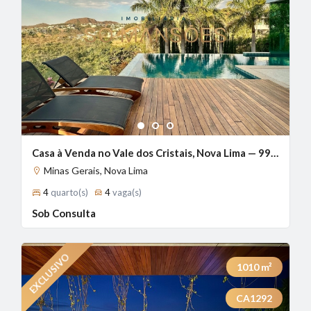
1
2
3
Casa à Venda no Vale dos Cristais, Nova Lima — 990m², 4 Suítes, Piscina Aquecida | Exclusividade Só Mansões
Minas Gerais, Nova Lima
4
quarto(s)
4
vaga(s)
Sob Consulta
1010
m²
CA1292