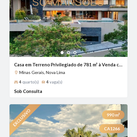
1
2
3
Casa em Terreno Privilegiado de 781 m² à Venda com 4 Suítes e Vista Panorâmica no Vale dos Cristais, Nova Lima - MG
Minas Gerais, Nova Lima
4
quarto(s)
4
vaga(s)
Sob Consulta
990
m²
CA1266