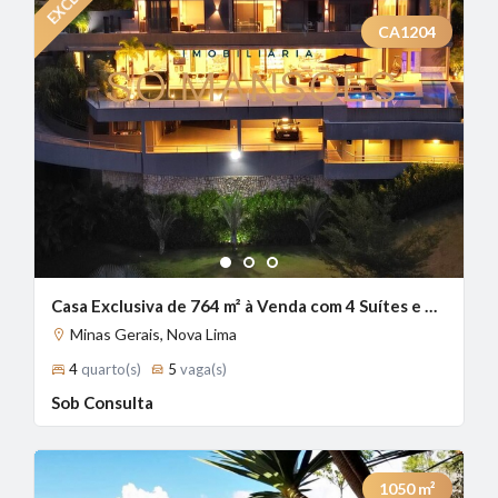
CA1204
1
2
3
Casa Exclusiva de 764 m² à Venda com 4 Suítes e Vista Definitiva no Vale dos Cristais, Nova Lima - MG
Minas Gerais, Nova Lima
4
quarto(s)
5
vaga(s)
Sob Consulta
1050
m²