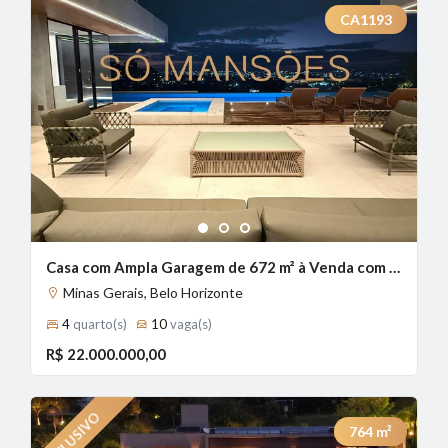
CA1193
1
2
3
Casa com Ampla Garagem de 672 m² à Venda com 4 Suítes e Vista Panorâmica no Belvedere, Belo Horizonte - MG
Minas Gerais, Belo Horizonte
4
quarto(s)
10
vaga(s)
R$ 22.000.000,00
764
m²