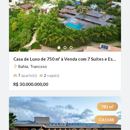
1
2
3
Casa de Luxo de 750 m² à Venda com 7 Suítes e Espaço Gourmet no Condomínio Outeiro das Brisas - Bahia, Trancoso - BA
Bahia, Trancoso
7
quarto(s)
2
vaga(s)
R$ 30.000.000,00
781
m²
CA1148