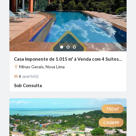
1
2
3
Casa Imponente de 1.015 m² à Venda com 4 Suítes e Piscina Aquecida no Lagoa do Miguelão, Nova Lima - MG
Minas Gerais, Nova Lima
6
quarto(s)
Sob Consulta
750
m²
CA0699