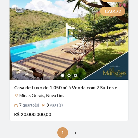
CA0172
1
2
3
Casa de Luxo de 1.050 m² à Venda com 7 Suítes e Vista Deslumbrante no Vale dos Cristais, Nova Lima - MG
Minas Gerais, Nova Lima
7
quarto(s)
8
vaga(s)
R$ 20.000.000,00
1
›
(current)