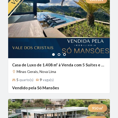
1
2
3
Casa de Luxo de 1.408 m² à Venda com 5 Suítes e Vista Definitiva no Vale dos Cristais, Nova Lima - MG
Minas Gerais, Nova Lima
5
quarto(s)
9
vaga(s)
Vendido pela Só Mansões
950
m²