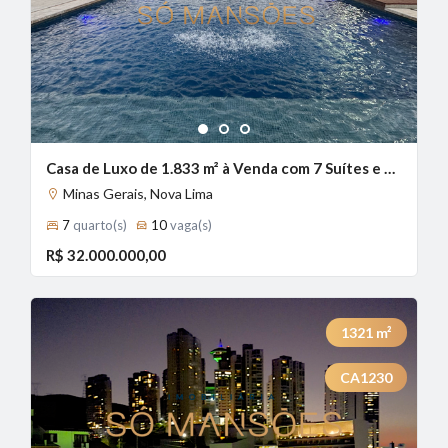
1
2
3
Casa de Luxo de 1.833 m² à Venda com 7 Suítes e Piscina Aquecida no Lagoa do Miguelão, Nova Lima - MG
Minas Gerais, Nova Lima
7
quarto(s)
10
vaga(s)
R$ 32.000.000,00
1321
m²
CA1230