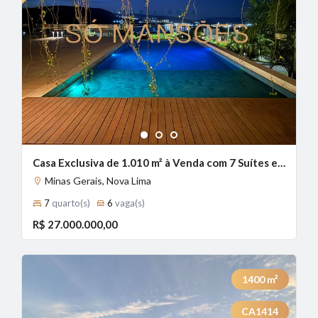
1
2
3
Casa Exclusiva de 1.010 m² à Venda com 7 Suítes e Vista Definitiva no Condomínio Alphaville - Lagoa dos Ingleses, Nova Lima - MG
Minas Gerais, Nova Lima
7
quarto(s)
6
vaga(s)
R$ 27.000.000,00
1400
m²
CA1414