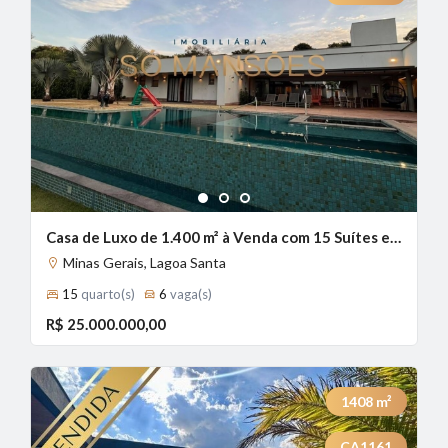
1
2
3
Casa de Luxo de 1.400 m² à Venda com 15 Suítes e Piscina Aquecida no Condomínio Estância das Amendoeiras, Lagoa Santa - MG
Minas Gerais, Lagoa Santa
15
quarto(s)
6
vaga(s)
R$ 25.000.000,00
1408
m²
CA1161