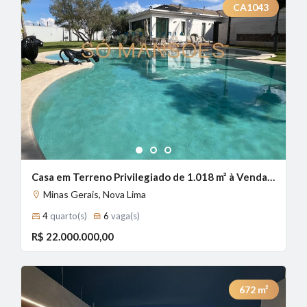
CA1043
1
2
3
Casa em Terreno Privilegiado de 1.018 m² à Venda com 2 Suítes e Vista Panorâmica no Alphaville - Lagoa dos Ingleses, Nova Lima - MG
Minas Gerais, Nova Lima
4
quarto(s)
6
vaga(s)
R$ 22.000.000,00
672
m²