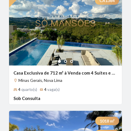
CA1364
1
2
3
Casa Exclusiva de 712 m² à Venda com 4 Suítes e Vista Deslumbrante no Vale dos Cristais, Nova Lima - MG
Minas Gerais, Nova Lima
4
quarto(s)
4
vaga(s)
Sob Consulta
1018
m²