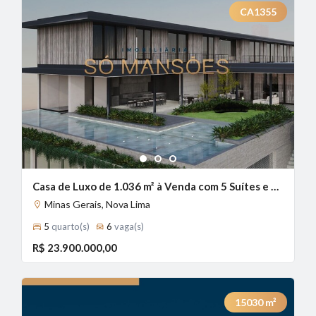
CA1355
1
2
3
Casa de Luxo de 1.036 m² à Venda com 5 Suítes e Home Cinema no Vale dos Cristais, Nova Lima - MG
Minas Gerais, Nova Lima
5
quarto(s)
6
vaga(s)
R$ 23.900.000,00
15030
m²