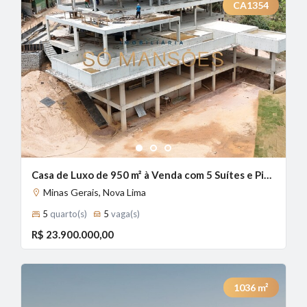
CA1354
1
2
3
Casa de Luxo de 950 m² à Venda com 5 Suítes e Piscina com Borda Infinita no Vale dos Cristais, Nova Lima - MG
Minas Gerais, Nova Lima
5
quarto(s)
5
vaga(s)
R$ 23.900.000,00
1036
m²