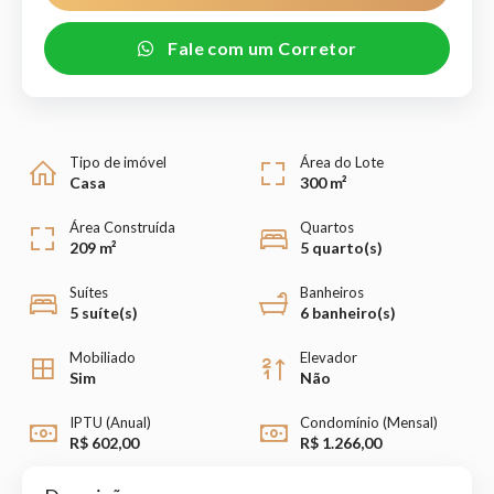
Fale com um Corretor
Tipo de imóvel
Área do Lote
Casa
300 m²
Área Construída
Quartos
209 m²
5 quarto(s)
Suítes
Banheiros
5 suíte(s)
6 banheiro(s)
Mobiliado
Elevador
Sim
Não
IPTU (Anual)
Condomínio (Mensal)
R$ 602,00
R$ 1.266,00