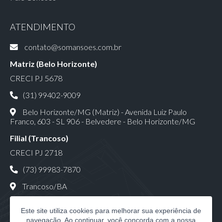
ATENDIMENTO
contato@somansoes.com.br
Matriz (Belo Horizonte)
CRECI PJ 5678
(31) 99402-9009
Belo Horizonte/MG (Matriz) - Avenida Luiz Paulo
Franco, 603 - SL 906 - Belvedere - Belo Horizonte/MG
Filial (Trancoso)
CRECI PJ 2718
(73) 99983-7870
Trancoso/BA
Este site utiliza cookies para melhorar sua experiência de
navegação. Ao continuar, você concorda com a nossa