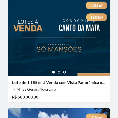
1185
m²
TE0459
1
2
3
Lote de 1.185 m² à Venda com Vista Panorâmica no Canto da Mata, Nova Lima - MG
Minas Gerais, Nova Lima
R$ 580.000,00
1010
m²