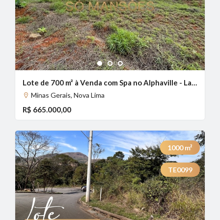
1
2
3
Lote de 700 m² à Venda com Spa no Alphaville - Lagoa dos Ingleses, Nova Lima - MG
Minas Gerais, Nova Lima
R$ 665.000,00
1000
m²
TE0099