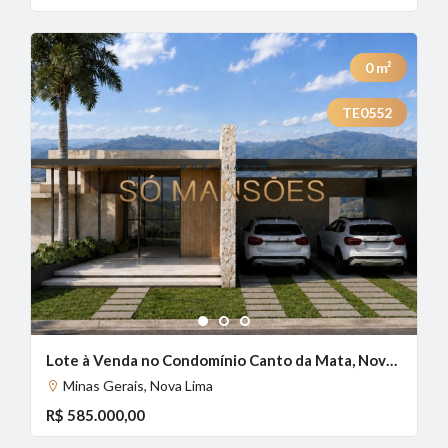
0
m²
TE0552
1
2
3
Lote à Venda no Condomínio Canto da Mata, Nova Lima — 1.057m² com Platô e Localização Privilegiada
Minas Gerais, Nova Lima
R$ 585.000,00