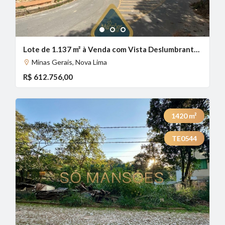
1
2
3
Lote de 1.137 m² à Venda com Vista Deslumbrante no Canto da Mata, Nova Lima - MG
Minas Gerais, Nova Lima
R$ 612.756,00
1420
m²
TE0544