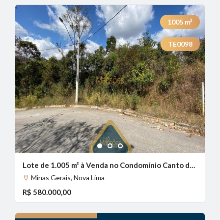
1005
m²
TE0098
1
2
3
Lote de 1.005 m² à Venda no Condomínio Canto da Mata, Nova Lima - MG
Minas Gerais, Nova Lima
R$ 580.000,00