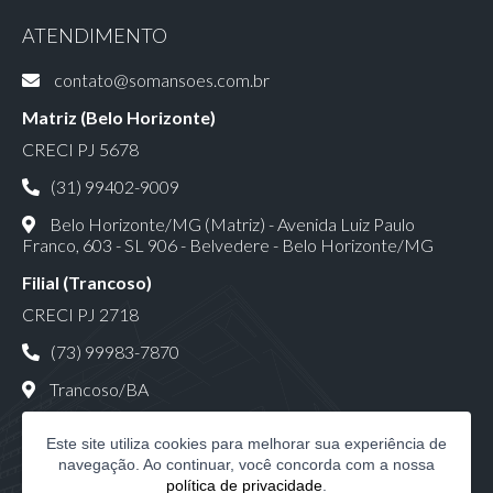
ATENDIMENTO
contato@somansoes.com.br
Matriz (Belo Horizonte)
CRECI PJ 5678
(31) 99402-9009
Belo Horizonte/MG (Matriz) - Avenida Luiz Paulo
Franco, 603 - SL 906 - Belvedere - Belo Horizonte/MG
Filial (Trancoso)
CRECI PJ 2718
(73) 99983-7870
Trancoso/BA
Este site utiliza cookies para melhorar sua experiência de
navegação. Ao continuar, você concorda com a nossa
política de privacidade
.