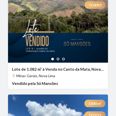
TE0093
1
2
3
Lote de 1.082 m² à Venda no Canto da Mata, Nova Lima - MG
Minas Gerais, Nova Lima
Vendido pela Só Mansões
1000
m²
TE0221