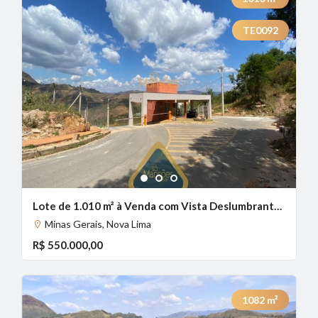
TE0092
1
2
3
Lote de 1.010 m² à Venda com Vista Deslumbrante no Canto da Mata, Nova Lima - MG
Minas Gerais, Nova Lima
R$ 550.000,00
1082
m²