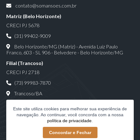
contato@somansoes.com.br
Matriz (Belo Horizonte)
CRECI PJ 5678
(31) 99402-9009
Belo Horizonte/MG (Matriz) - Avenida Luiz Paulo
Franco, 603 - SL 906 - Belvedere - Belo Horizonte/MG
Filial (Trancoso)
CRECI PJ 2718
(73) 99983-7870
Trancoso/BA
Este site utiliza cookies para melhorar sua experiência de
navegação. Ao continuar, você concorda com a nossa
política de privacidade
.
Só Mansões Consultoria Imobiliária LTDA | CNPJ:
Concordar e Fechar
23.517.937/0001-34