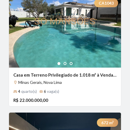
CA1043
1
2
3
Casa em Terreno Privilegiado de 1.018 m² à Venda com 2 Suítes e Vista Panorâmica no Alphaville - Lagoa dos Ingleses, Nova Lima - MG
Minas Gerais, Nova Lima
4
quarto(s)
6
vaga(s)
R$ 22.000.000,00
672
m²