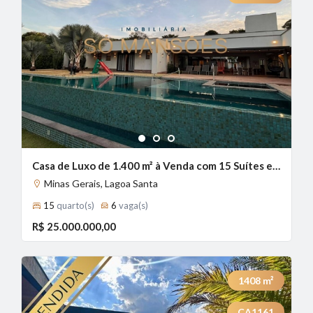
1
2
3
Casa de Luxo de 1.400 m² à Venda com 15 Suítes e Piscina Aquecida no Condomínio Estância das Amendoeiras, Lagoa Santa - MG
Minas Gerais, Lagoa Santa
15
quarto(s)
6
vaga(s)
R$ 25.000.000,00
1408
m²
CA1161