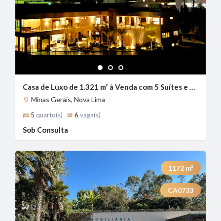
1
2
3
Casa de Luxo de 1.321 m² à Venda com 5 Suítes e Vista Panorâmica no Condomínio Village Terrasse, Nova Lima - MG
Minas Gerais, Nova Lima
5
quarto(s)
6
vaga(s)
Sob Consulta
1172
m²
CA0733