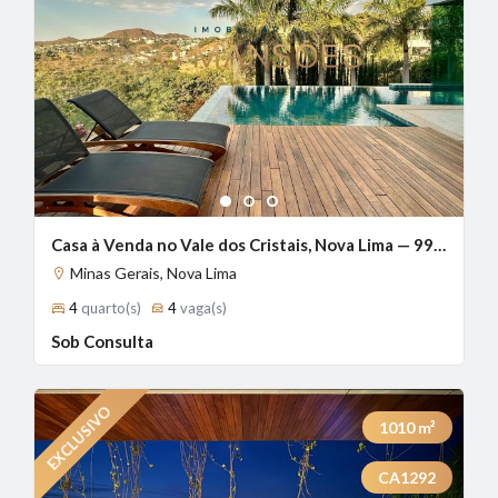
1
2
3
Casa à Venda no Vale dos Cristais, Nova Lima — 990m², 4 Suítes, Piscina Aquecida | Exclusividade Só Mansões
Minas Gerais, Nova Lima
4
quarto(s)
4
vaga(s)
Sob Consulta
1010
m²
CA1292