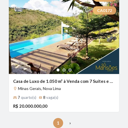
CA0172
1
2
3
Casa de Luxo de 1.050 m² à Venda com 7 Suítes e Vista Deslumbrante no Vale dos Cristais, Nova Lima - MG
Minas Gerais, Nova Lima
7
quarto(s)
8
vaga(s)
R$ 20.000.000,00
1
›
(current)