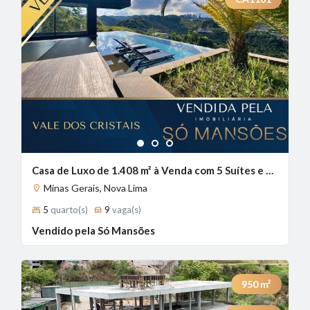
1
2
3
Casa de Luxo de 1.408 m² à Venda com 5 Suítes e Vista Definitiva no Vale dos Cristais, Nova Lima - MG
Minas Gerais, Nova Lima
5
quarto(s)
9
vaga(s)
Vendido pela Só Mansões
950
m²