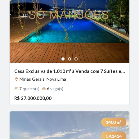
1
2
3
Casa Exclusiva de 1.010 m² à Venda com 7 Suítes e Vista Definitiva no Condomínio Alphaville - Lagoa dos Ingleses, Nova Lima - MG
Minas Gerais, Nova Lima
7
quarto(s)
6
vaga(s)
R$ 27.000.000,00
1400
m²
CA1414