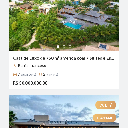
1
2
3
Casa de Luxo de 750 m² à Venda com 7 Suítes e Espaço Gourmet no Condomínio Outeiro das Brisas - Bahia, Trancoso - BA
Bahia, Trancoso
7
quarto(s)
2
vaga(s)
R$ 30.000.000,00
781
m²
CA1148