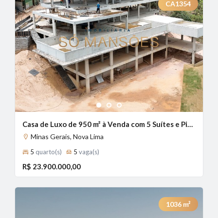
CA1354
1
2
3
Casa de Luxo de 950 m² à Venda com 5 Suítes e Piscina com Borda Infinita no Vale dos Cristais, Nova Lima - MG
Minas Gerais, Nova Lima
5
quarto(s)
5
vaga(s)
R$ 23.900.000,00
1036
m²