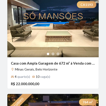
CA1193
1
2
3
Casa com Ampla Garagem de 672 m² à Venda com 4 Suítes e Vista Panorâmica no Belvedere, Belo Horizonte - MG
Minas Gerais, Belo Horizonte
4
quarto(s)
10
vaga(s)
R$ 22.000.000,00
764
m²