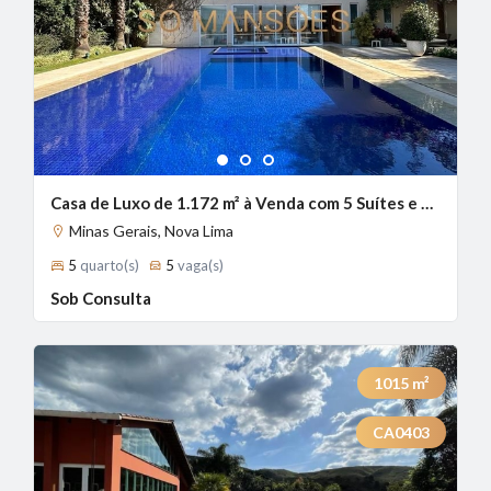
1
2
3
Casa de Luxo de 1.172 m² à Venda com 5 Suítes e Vista Panorâmica no Riviera, Nova Lima - MG
Minas Gerais, Nova Lima
5
quarto(s)
5
vaga(s)
Sob Consulta
1015
m²
CA0403