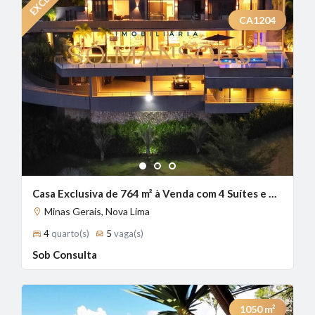
CA1204
1
2
3
Casa Exclusiva de 764 m² à Venda com 4 Suítes e Vista Definitiva no Vale dos Cristais, Nova Lima - MG
Minas Gerais, Nova Lima
4
quarto(s)
5
vaga(s)
Sob Consulta
1050
m²