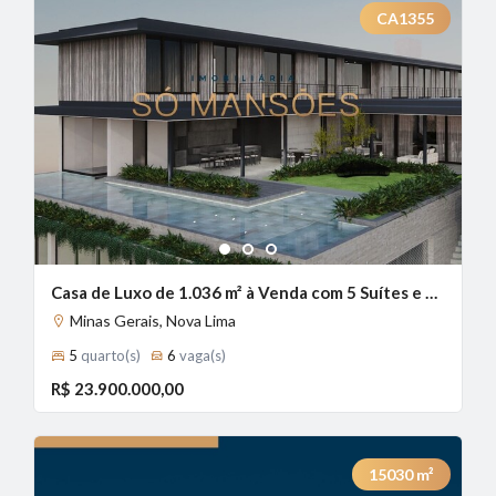
CA1355
1
2
3
Casa de Luxo de 1.036 m² à Venda com 5 Suítes e Home Cinema no Vale dos Cristais, Nova Lima - MG
Minas Gerais, Nova Lima
5
quarto(s)
6
vaga(s)
R$ 23.900.000,00
15030
m²