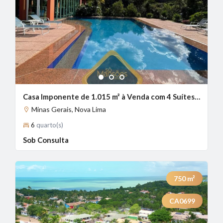
1
2
3
Casa Imponente de 1.015 m² à Venda com 4 Suítes e Piscina Aquecida no Lagoa do Miguelão, Nova Lima - MG
Minas Gerais, Nova Lima
6
quarto(s)
Sob Consulta
750
m²
CA0699