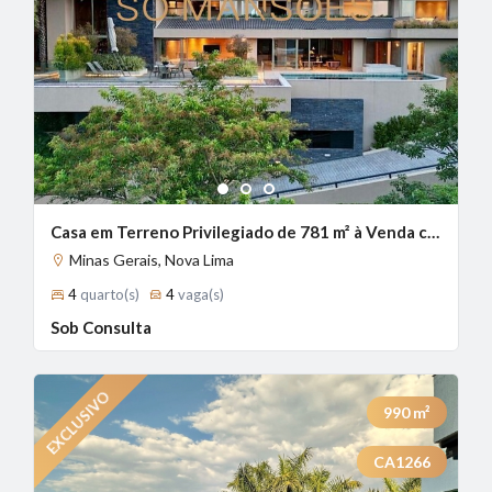
1
2
3
Casa em Terreno Privilegiado de 781 m² à Venda com 4 Suítes e Vista Panorâmica no Vale dos Cristais, Nova Lima - MG
Minas Gerais, Nova Lima
4
quarto(s)
4
vaga(s)
Sob Consulta
990
m²
CA1266