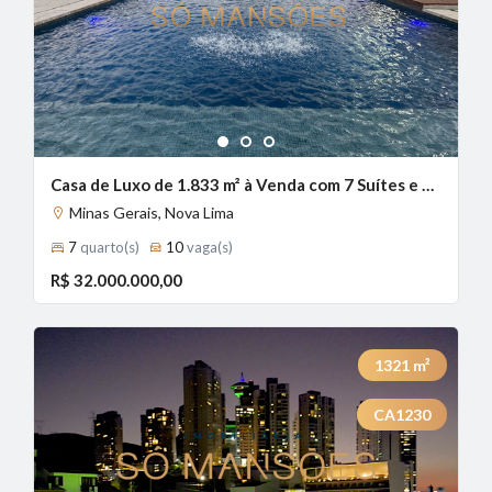
1
2
3
Casa de Luxo de 1.833 m² à Venda com 7 Suítes e Piscina Aquecida no Lagoa do Miguelão, Nova Lima - MG
Minas Gerais, Nova Lima
7
quarto(s)
10
vaga(s)
R$ 32.000.000,00
1321
m²
CA1230