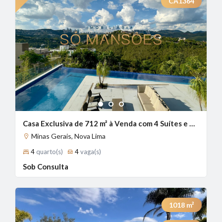
CA1364
1
2
3
Casa Exclusiva de 712 m² à Venda com 4 Suítes e Vista Deslumbrante no Vale dos Cristais, Nova Lima - MG
Minas Gerais, Nova Lima
4
quarto(s)
4
vaga(s)
Sob Consulta
1018
m²