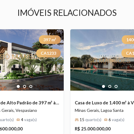
IMÓVEIS RELACIONADOS
397
m²
140
CA1233
CA1
Previous
Next
1
2
3
1
2
3
Casa de Alto Padrão de 397 m² à Venda com 3 Suítes e Piscina Privativa no Gran Park Toscana, Vespasiano - MG
 Gerais, Vespasiano
Minas Gerais, Lagoa Santa
uarto(s)
4
vaga(s)
15
quarto(s)
6
vaga(s)
.600.000,00
R$ 25.000.000,00