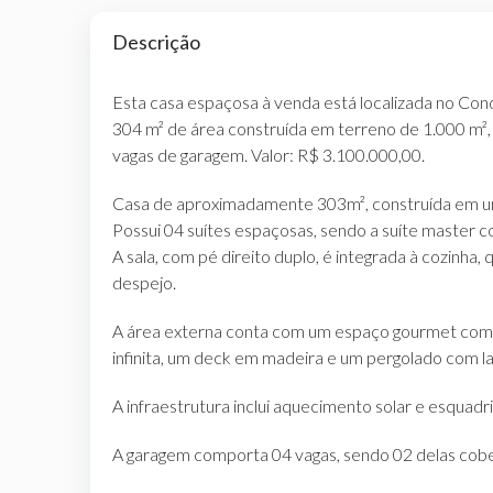
Descrição
Esta casa espaçosa à venda está localizada no Cond
304 m² de área construída em terreno de 1.000 m², 
vagas de garagem. Valor: R$ 3.100.000,00.
Casa de aproximadamente 303m², construída em u
Possui 04 suítes espaçosas, sendo a suíte master c
A sala, com pé direito duplo, é integrada à cozinha,
despejo.
A área externa conta com um espaço gourmet com c
infinita, um deck em madeira e um pergolado com la
A infraestrutura inclui aquecimento solar e esquadri
A garagem comporta 04 vagas, sendo 02 delas cobe