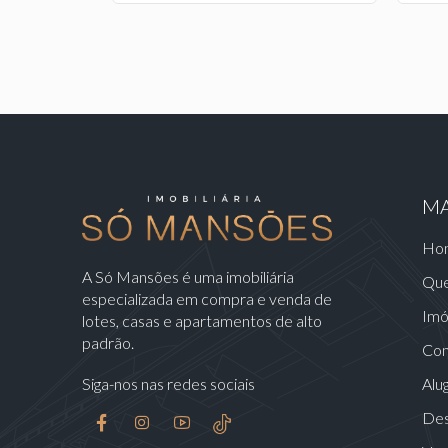
MA
Ho
A Só Mansões é uma imobiliária
Qu
especializada em compra e venda de
Imó
lotes, casas e apartamentos de alto
padrão.
Con
Siga-nos nas redes sociais
Alu
Des