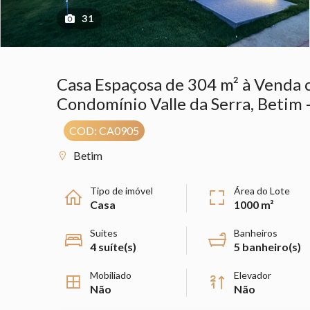
31
Casa Espaçosa de 304 m² à Venda c
Condomínio Valle da Serra, Betim
COD: CA0905
Betim
Tipo de imóvel
Área do Lote
Casa
1000 m²
Suítes
Banheiros
4 suíte(s)
5 banheiro(s)
Mobiliado
Elevador
Não
Não