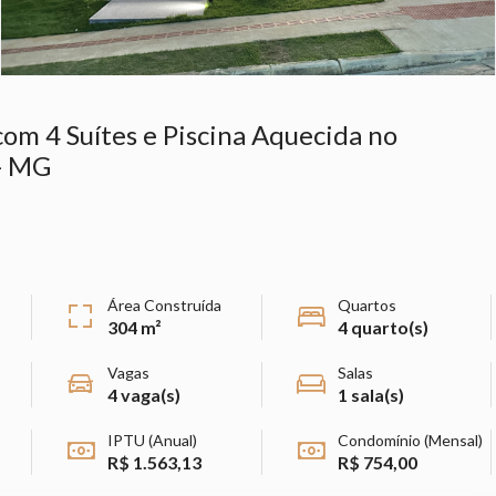
om 4 Suítes e Piscina Aquecida no
 - MG
Área Construída
Quartos
304 m²
4 quarto(s)
Vagas
Salas
4 vaga(s)
1 sala(s)
IPTU (Anual)
Condomínio (Mensal)
R$ 1.563,13
R$ 754,00