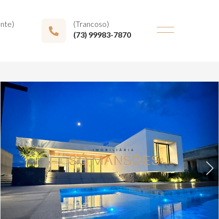
onte)
(Trancoso)
(73) 99983-7870
Next