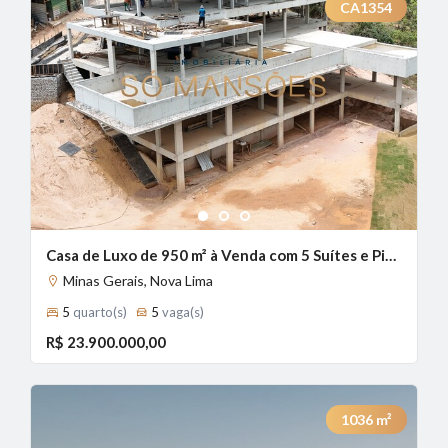
CA1354
1
2
3
Casa de Luxo de 950 m² à Venda com 5 Suítes e Piscina com Borda Infinita no Vale dos Cristais, Nova Lima - MG
Minas Gerais, Nova Lima
5
quarto(s)
5
vaga(s)
R$ 23.900.000,00
1036
m²