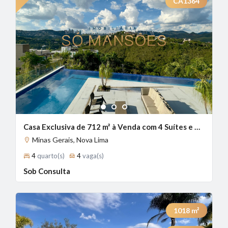
CA1364
1
2
3
Casa Exclusiva de 712 m² à Venda com 4 Suítes e Vista Deslumbrante no Vale dos Cristais, Nova Lima - MG
Minas Gerais, Nova Lima
4
quarto(s)
4
vaga(s)
Sob Consulta
1018
m²