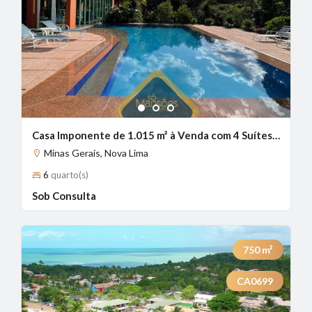
1
2
3
Casa Imponente de 1.015 m² à Venda com 4 Suítes e Piscina Aquecida no Lagoa do Miguelão, Nova Lima - MG
Minas Gerais, Nova Lima
6
quarto(s)
Sob Consulta
750
m²
CA0699