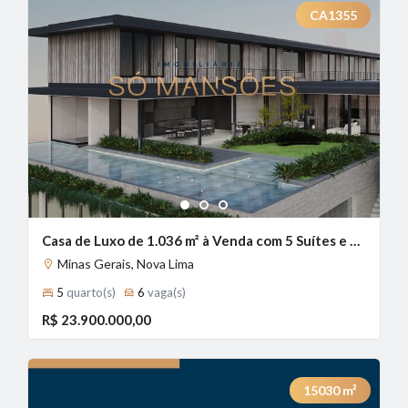
CA1355
1
2
3
Casa de Luxo de 1.036 m² à Venda com 5 Suítes e Home Cinema no Vale dos Cristais, Nova Lima - MG
Minas Gerais, Nova Lima
5
quarto(s)
6
vaga(s)
R$ 23.900.000,00
15030
m²