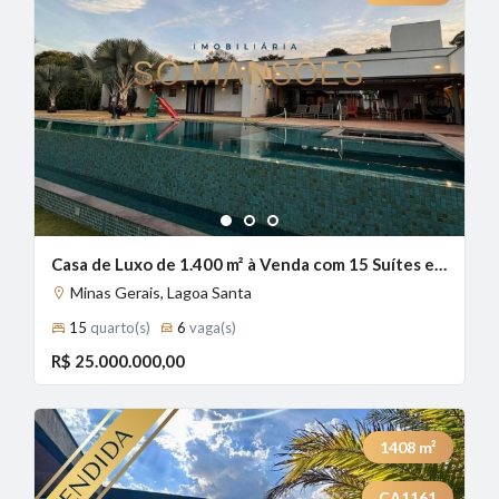
1
2
3
Casa de Luxo de 1.400 m² à Venda com 15 Suítes e Piscina Aquecida no Condomínio Estância das Amendoeiras, Lagoa Santa - MG
Minas Gerais, Lagoa Santa
15
quarto(s)
6
vaga(s)
R$ 25.000.000,00
1408
m²
CA1161