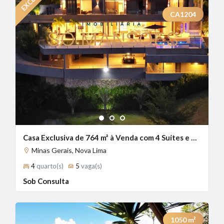
CA1204
1
2
3
Casa Exclusiva de 764 m² à Venda com 4 Suítes e Vista Definitiva no Vale dos Cristais, Nova Lima - MG
Minas Gerais, Nova Lima
4
quarto(s)
5
vaga(s)
Sob Consulta
1050
m²