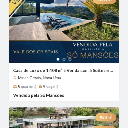
1
2
3
Casa de Luxo de 1.408 m² à Venda com 5 Suítes e Vista Definitiva no Vale dos Cristais, Nova Lima - MG
Minas Gerais, Nova Lima
5
quarto(s)
9
vaga(s)
Vendido pela Só Mansões
950
m²