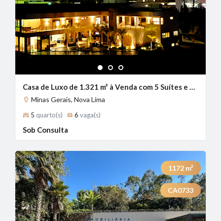
1
2
3
Casa de Luxo de 1.321 m² à Venda com 5 Suítes e Vista Panorâmica no Condomínio Village Terrasse, Nova Lima - MG
Minas Gerais, Nova Lima
5
quarto(s)
6
vaga(s)
Sob Consulta
1172
m²
CA0733