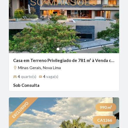
1
2
3
Casa em Terreno Privilegiado de 781 m² à Venda com 4 Suítes e Vista Panorâmica no Vale dos Cristais, Nova Lima - MG
Minas Gerais, Nova Lima
4
quarto(s)
4
vaga(s)
Sob Consulta
990
m²
CA1266