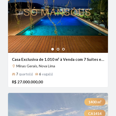
1
2
3
Casa Exclusiva de 1.010 m² à Venda com 7 Suítes e Vista Definitiva no Condomínio Alphaville - Lagoa dos Ingleses, Nova Lima - MG
Minas Gerais, Nova Lima
7
quarto(s)
6
vaga(s)
R$ 27.000.000,00
1400
m²
CA1414