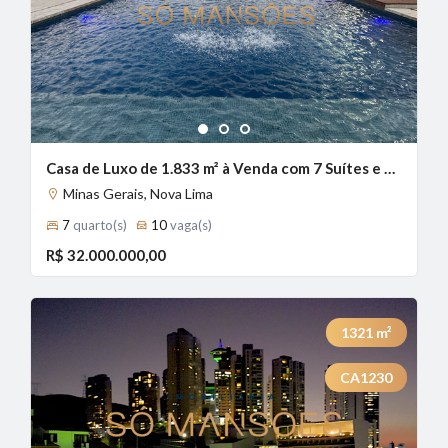
1
2
3
Casa de Luxo de 1.833 m² à Venda com 7 Suítes e Piscina Aquecida no Lagoa do Miguelão, Nova Lima - MG
Minas Gerais, Nova Lima
7
quarto(s)
10
vaga(s)
R$ 32.000.000,00
1321
m²
CA1230