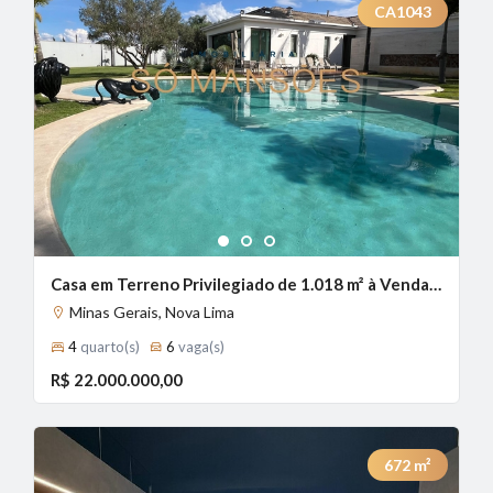
CA1043
1
2
3
Casa em Terreno Privilegiado de 1.018 m² à Venda com 2 Suítes e Vista Panorâmica no Alphaville - Lagoa dos Ingleses, Nova Lima - MG
Minas Gerais, Nova Lima
4
quarto(s)
6
vaga(s)
R$ 22.000.000,00
672
m²