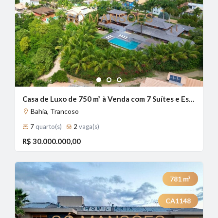
1
2
3
Casa de Luxo de 750 m² à Venda com 7 Suítes e Espaço Gourmet no Condomínio Outeiro das Brisas - Bahia, Trancoso - BA
Bahia, Trancoso
7
quarto(s)
2
vaga(s)
R$ 30.000.000,00
781
m²
CA1148