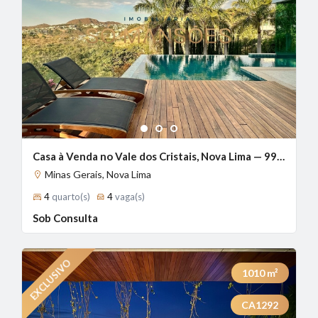
1
2
3
Casa à Venda no Vale dos Cristais, Nova Lima — 990m², 4 Suítes, Piscina Aquecida | Exclusividade Só Mansões
Minas Gerais, Nova Lima
4
quarto(s)
4
vaga(s)
Sob Consulta
1010
m²
CA1292