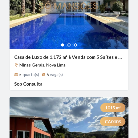
1
2
3
Casa de Luxo de 1.172 m² à Venda com 5 Suítes e Vista Panorâmica no Riviera, Nova Lima - MG
Minas Gerais, Nova Lima
5
quarto(s)
5
vaga(s)
Sob Consulta
1015
m²
CA0403