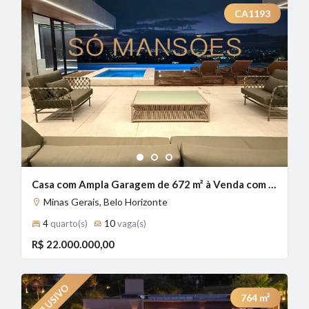
CA1193
1
2
3
Casa com Ampla Garagem de 672 m² à Venda com 4 Suítes e Vista Panorâmica no Belvedere, Belo Horizonte - MG
Minas Gerais, Belo Horizonte
4
quarto(s)
10
vaga(s)
R$ 22.000.000,00
764
m²