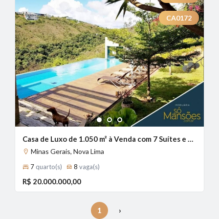
CA0172
1
2
3
Casa de Luxo de 1.050 m² à Venda com 7 Suítes e Vista Deslumbrante no Vale dos Cristais, Nova Lima - MG
Minas Gerais, Nova Lima
7
quarto(s)
8
vaga(s)
R$ 20.000.000,00
1
›
(current)